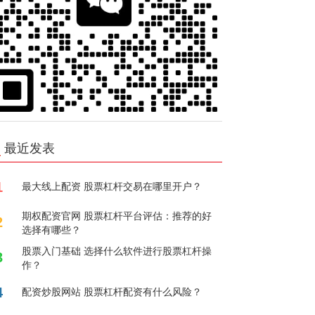
最近发表
1
最大线上配资 股票杠杆交易在哪里开户？
期权配资官网 股票杠杆平台评估：推荐的好
2
选择有哪些？
股票入门基础 选择什么软件进行股票杠杆操
3
作？
4
配资炒股网站 股票杠杆配资有什么风险？