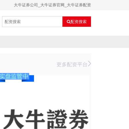
大牛证券公司_大牛证券官网_大牛证券配资
配资搜索
更多配资平台