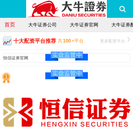
首页
大牛证券公司
大牛证券官网
大牛证券
十大配资平台推荐
更多配资平台
共
100
+平台
恒信证券官网