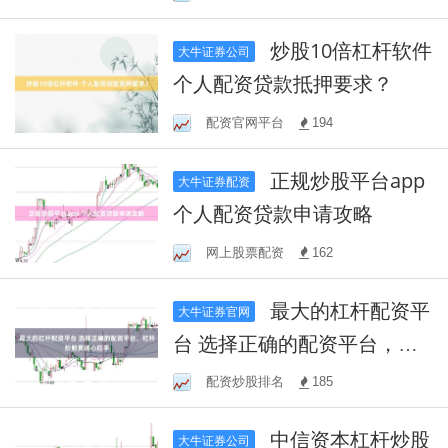
炒股10倍杠杆软件
大牛证券公司
个人配资贷款抵押要求？
配资官网平台
194
正规炒股平台app
大牛证券配资
个人配资贷款申请攻略
网上股票配资
162
最大的杠杆配资平
大牛证券官网
台 选择正确的配资平台，杠
杆炒股更得心应手
配资炒股排名
185
中信资本杠杆炒股
大牛证券公司