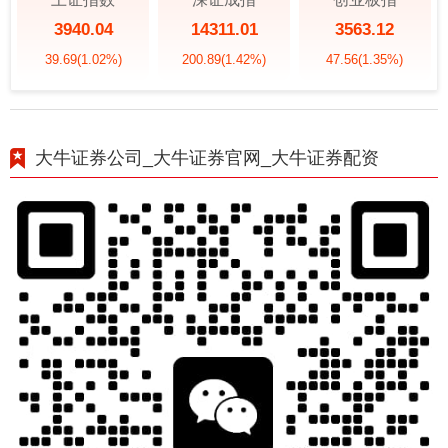
3940.04
14311.01
3563.12
39.69
(1.02%)
200.89
(1.42%)
47.56
(1.35%)
大牛证券公司_大牛证券官网_大牛证券配资