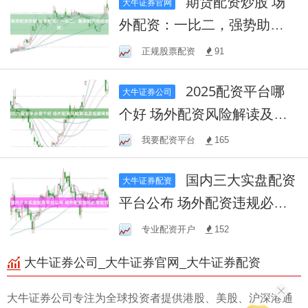
期货配资炒股 场
大牛证券官网
外配资：一比二，强势助力
您的投资！
正规股票配资
91
2025配资平台哪
大牛证券公司
个好 场外配资风险解读及规
避策略
我要配资平台
165
国内三大实盘配资
大牛证券配资
平台公布 场外配资违规必受
处罚
专业配资开户
152
大牛证券公司_大牛证券官网_大牛证券配资
大牛证券公司专注为全球投资者提供港股、美股、沪深港通