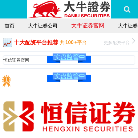
大牛证券官网
首页
大牛证券公司
大牛证券
十大配资平台推荐
更多配资平台
共
100
+平台
恒信证券官网