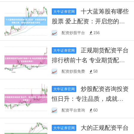
十大蓝筹股有哪些
大牛证券官网
股票 爱上配资：开启您的财
富增值之旅，轻松实现资金
配资炒股平台
156
放大效应
正规期货配资平台
大牛证券官网
排行榜前十名 专业期货配资
系统，安全稳定高效！
配资炒股免费
58
炒股配资咨询投资
大牛证券官网
恒日升：专注品质，成就您
的阳光事业！
配资平台查询
60
大的正规配资平台
大牛证券官网