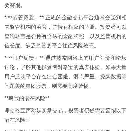
要警惕。
* **监管资质：** 正规的金融交易平台通常会受到相
关监管机构的监管，并持有相应的牌照。投资者可以
查询略宝是否持有合法的金融牌照，以及监管机构的
信誉度。缺乏监管的平台往往风险较高。
* **用户反馈：** 通过搜索网络上的用户评价和论坛
讨论，了解其他投资者对略宝的真实体验。如果大量
用户反映平台存在出金困难、滑点严重、操纵数据等
问题美的集团股票，则需要高度警惕。
**略宝的潜在风险**
即使略宝声称是实盘交易，投资者仍然需要警惕以下
潜在风险：