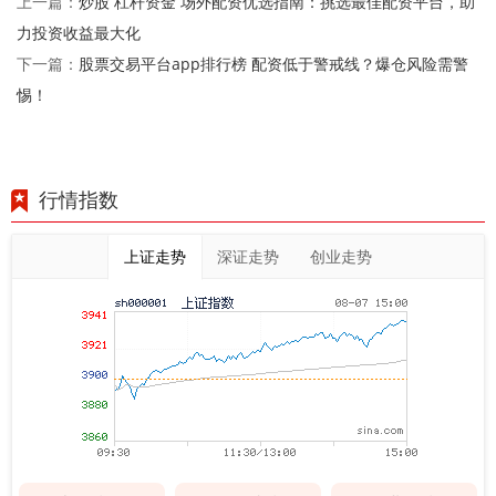
炒股 杠杆资金 场外配资优选指南：挑选最佳配资平台，助
上一篇：
力投资收益最大化
股票交易平台app排行榜 配资低于警戒线？爆仓风险需警
下一篇：
惕！
行情指数
上证走势
深证走势
创业走势