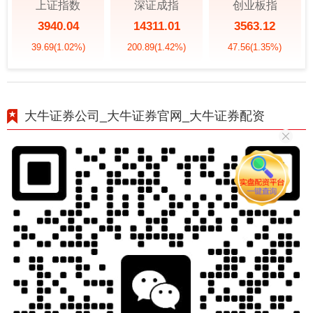
上证指数
深证成指
创业板指
3940.04
14311.01
3563.12
39.69
(1.02%)
200.89
(1.42%)
47.56
(1.35%)
大牛证券公司_大牛证券官网_大牛证券配资