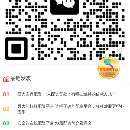
最近发表
01
最大实盘配资 个人配资贷款：有哪些独特的借款方式？
最大的杠杆配资平台 选择正确的配资平台，杠杆炒股更得心
02
应手
03
安全的在线配资平台 炒股配资简介及意义