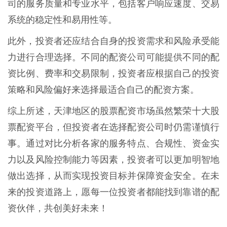
司的服务质量和专业水平，包括客户响应速度、交易
系统的稳定性和易用性等。
此外，投资者还应结合自身的投资需求和风险承受能
力进行合理选择。不同的配资公司可能提供不同的配
资比例、费率和交易限制，投资者应根据自己的投资
策略和风险偏好来选择最适合自己的配资方案。
综上所述，天津地区的股票配资市场虽然繁荣十大股
票配资平台，但投资者在选择配资公司时仍需谨慎行
事。通过对比分析各家的服务特点、合规性、资金实
力以及风险控制能力等因素，投资者可以更加明智地
做出选择，从而实现投资目标并保障资金安全。在未
来的投资道路上，愿每一位投资者都能找到靠谱的配
资伙伴，共创美好未来！