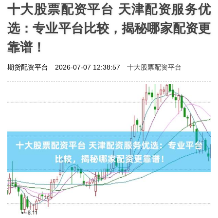
十大股票配资平台 天津配资服务优
选：专业平台比较，揭秘哪家配资更
靠谱！
十大股票配资平台
期货配资平台
2026-07-07 12:38:57